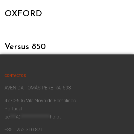
OXFORD
Versus 850
CONTACTOS
AVENIDA TOMÁS PEREIRA, 593
4770-606 Vila Nova de Famalicão
Portugal
ge
***
@
**************
ho.pt
+351 252 310 871