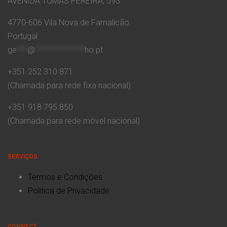
AVENIDA TOMÁS PEREIRA, 593
4770-606 Vila Nova de Famalicão
Portugal
ge
***
@
**************
ho.pt
+351 252 310 871
(Chamada para rede fixa nacional)
+351 918 795 850
(Chamada para rede móvel nacional)
SERVIÇOS
Termos e Condições
Politica de Privacidade
CONNECT