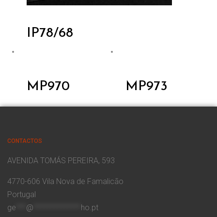
IP78/68
MP970
MP973
CONTACTOS
AVENIDA TOMÁS PEREIRA, 593
4770-606 Vila Nova de Famalicão
Portugal
ge
***
@
**************
ho.pt