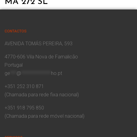
MA 272 SL
CONTACTOS
AVENIDA TOMÁS PEREIRA, 593
4770-606 Vila Nova de Famalicão
Portugal
ge
***
@
**************
ho.pt
+351 252 310 871
(Chamada para rede fixa nacional)
+351 918 795 850
(Chamada para rede móvel nacional)