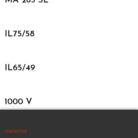
MA 263 SL
IL75/58
IL65/49
1000 V
CONTACTOS