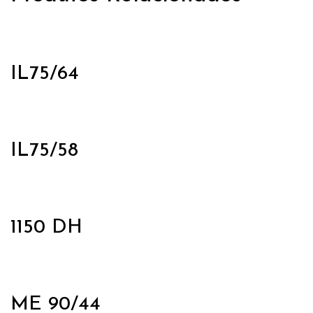
IL75/64
IL75/58
1150 DH
ME 90/44