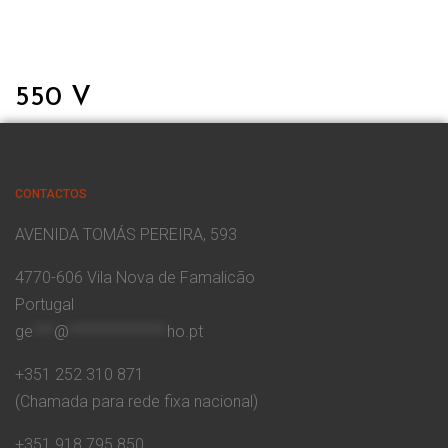
550 V
CONTACTOS
AVENIDA TOMÁS PEREIRA, 593
4770-606 Vila Nova de Famalicão
Portugal
ge
***
@
**************
ho.pt
+351 252 310 871
(Chamada para rede fixa nacional)
+351 918 795 850