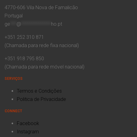
4770-606 Vila Nova de Famalicão
Portugal
ge
***
@
**************
ho.pt
+351 252 310 871
(Chamada para rede fixa nacional)
+351 918 795 850
(Chamada para rede móvel nacional)
SERVIÇOS
Termos e Condições
Politica de Privacidade
CONNECT
Facebook
Instagram