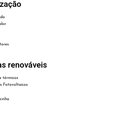
ização
ado
lor
tores
as renováveis
s térmicos
es Fotovoltaicos
zinha