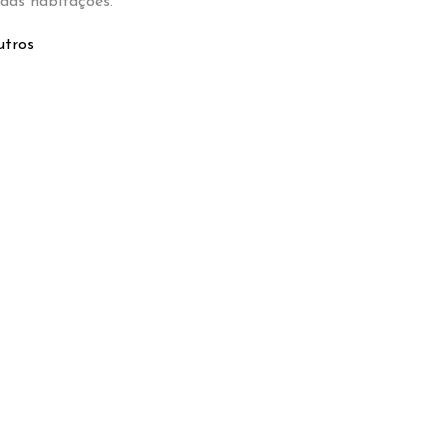
 das habitações.
tros