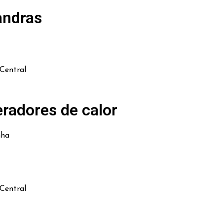
andras
Central
radores de calor
nha
Central