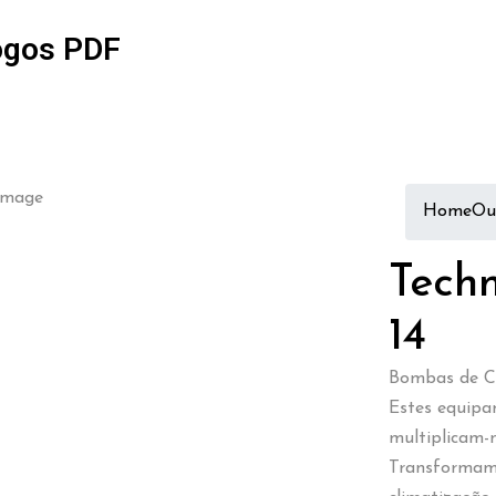
ogos PDF
Home
Ou
Techn
14
Bombas de C
Estes equipa
multiplicam-
Transformam 