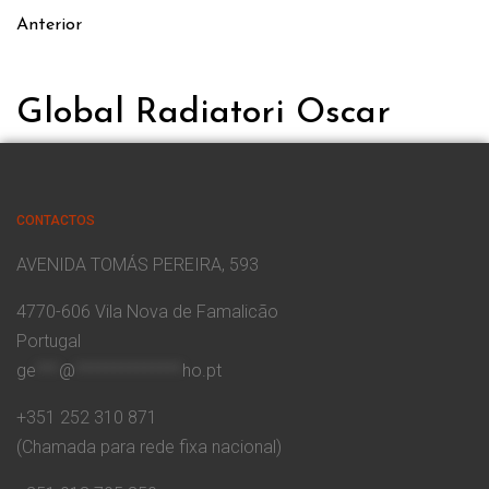
Anterior
Global Radiatori Oscar
CONTACTOS
AVENIDA TOMÁS PEREIRA, 593
4770-606 Vila Nova de Famalicão
Portugal
ge
***
@
**************
ho.pt
+351 252 310 871
(Chamada para rede fixa nacional)