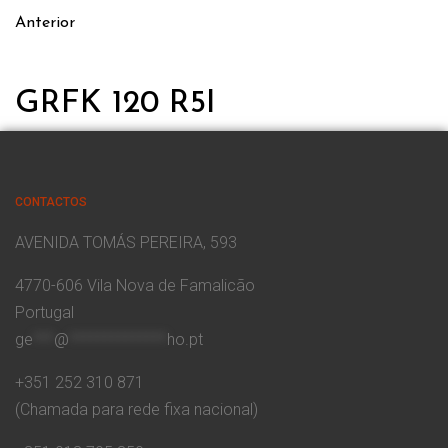
Anterior
GRFK 120 R5I
CONTACTOS
AVENIDA TOMÁS PEREIRA, 593
4770-606 Vila Nova de Famalicão
Portugal
ge
***
@
**************
ho.pt
+351 252 310 871
(Chamada para rede fixa nacional)