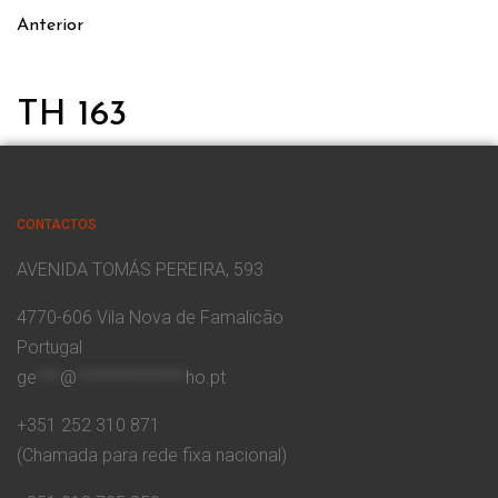
Anterior
TH 163
CONTACTOS
AVENIDA TOMÁS PEREIRA, 593
4770-606 Vila Nova de Famalicão
Portugal
ge
***
@
**************
ho.pt
+351 252 310 871
(Chamada para rede fixa nacional)