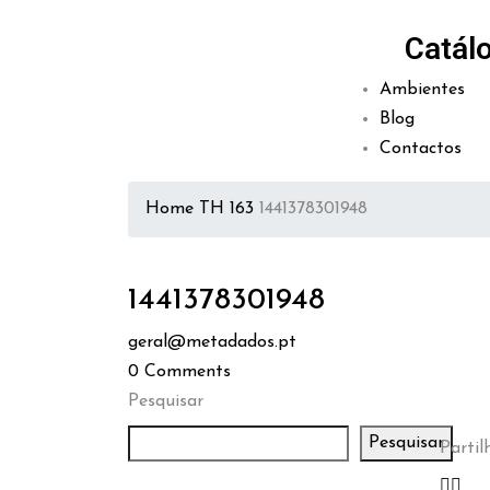
Catál
Ambientes
Blog
Contactos
Home
TH 163
1441378301948
1441378301948
geral@metadados.pt
0
Comments
Pesquisar
Pesquisar
Partilh