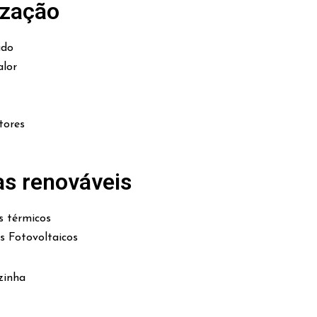
ização
ado
lor
tores
as renováveis
s térmicos
es Fotovoltaicos
zinha