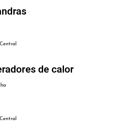
andras
Central
radores de calor
nha
Central