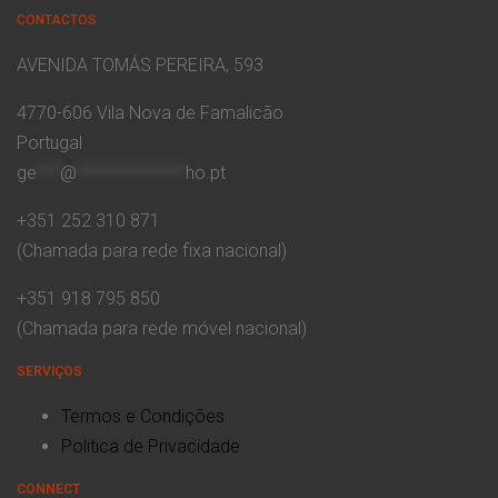
CONTACTOS
AVENIDA TOMÁS PEREIRA, 593
4770-606 Vila Nova de Famalicão
Portugal
ge
***
@
**************
ho.pt
+351 252 310 871
(Chamada para rede fixa nacional)
+351 918 795 850
(Chamada para rede móvel nacional)
SERVIÇOS
Termos e Condições
Politica de Privacidade
CONNECT