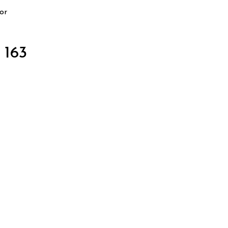
or
 163