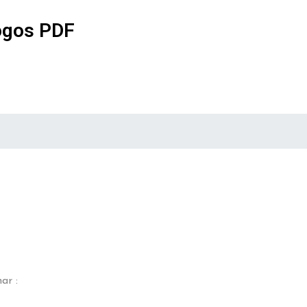
ogos PDF
ar :