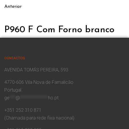
Anterior
P960 F Com Forno branco
CONTACTOS
AVENIDA TOMÁS PEREIRA, 593
4770-606 Vila Nova de Famalicão
Portugal
ge
***
@
**************
ho.pt
+351 252 310 871
(Chamada para rede fixa nacional)