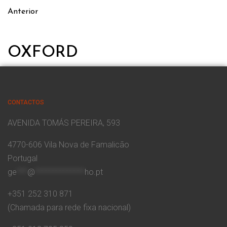
Anterior
OXFORD
CONTACTOS
AVENIDA TOMÁS PEREIRA, 593
4770-606 Vila Nova de Famalicão
Portugal
ge
***
@
**************
ho.pt
+351 252 310 871
(Chamada para rede fixa nacional)