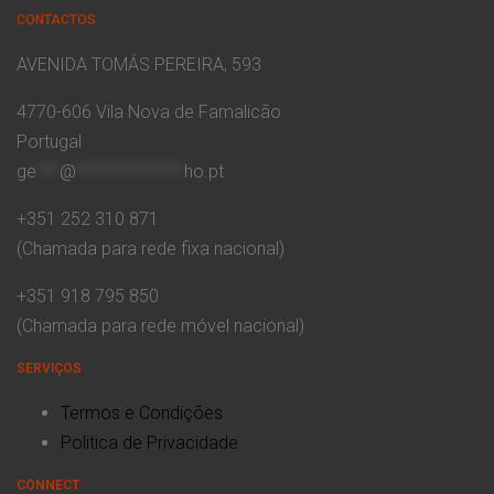
CONTACTOS
AVENIDA TOMÁS PEREIRA, 593
4770-606 Vila Nova de Famalicão
Portugal
ge
***
@
**************
ho.pt
+351 252 310 871
(Chamada para rede fixa nacional)
+351 918 795 850
(Chamada para rede móvel nacional)
SERVIÇOS
Termos e Condições
Politica de Privacidade
CONNECT