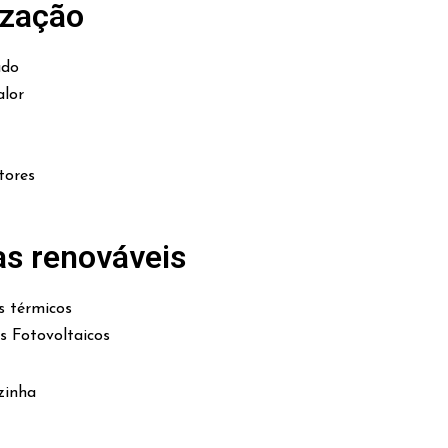
ização
ado
lor
tores
as renováveis
s térmicos
es Fotovoltaicos
zinha