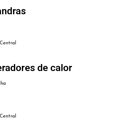
andras
Central
radores de calor
nha
Central