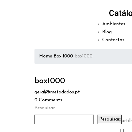
Catál
Ambientes
Blog
Contactos
Home
Box 1000
box1000
box1000
geral@metadados.pt
0
Comments
Pesquisar
Pesquisar
Partilh