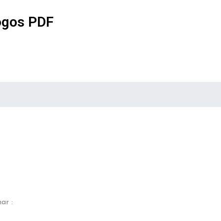
ogos PDF
ar :