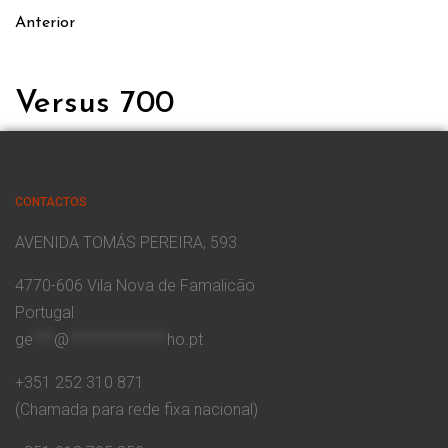
Anterior
Versus 700
CONTACTOS
AVENIDA TOMÁS PEREIRA, 593
4770-606 Vila Nova de Famalicão
Portugal
ge
***
@
**************
ho.pt
+351 252 310 871
(Chamada para rede fixa nacional)