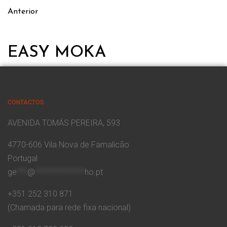
Anterior
EASY MOKA
CONTACTOS
AVENIDA TOMÁS PEREIRA, 593
4770-606 Vila Nova de Famalicão
Portugal
ge
***
@
**************
ho.pt
+351 252 310 871
(Chamada para rede fixa nacional)