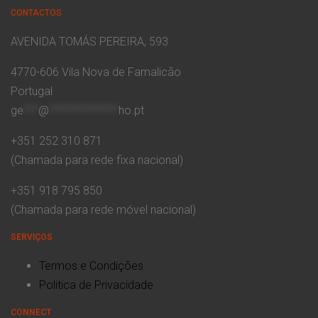
CONTACTOS
AVENIDA TOMÁS PEREIRA, 593
4770-606 Vila Nova de Famalicão
Portugal
ge
***
@
**************
ho.pt
+351 252 310 871
(Chamada para rede fixa nacional)
+351 918 795 850
(Chamada para rede móvel nacional)
SERVIÇOS
Termos e Condições
Politica de Privacidade
CONNECT