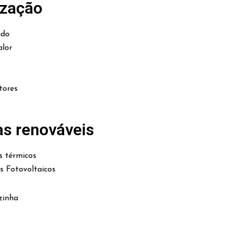
ização
ado
lor
tores
as renováveis
s térmicos
es Fotovoltaicos
zinha