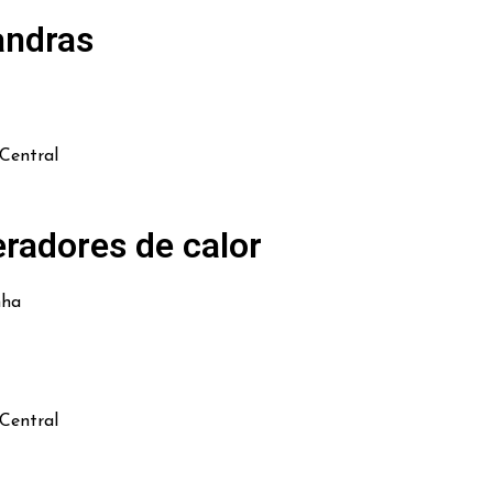
andras
Central
radores de calor
nha
Central