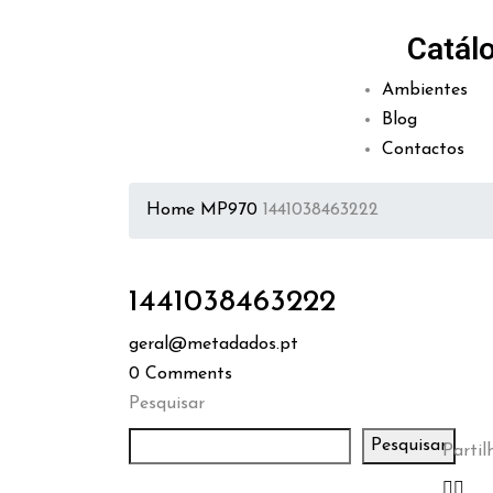
Catál
Ambientes
Blog
Contactos
Home
MP970
1441038463222
1441038463222
geral@metadados.pt
0
Comments
Pesquisar
Pesquisar
Partilh