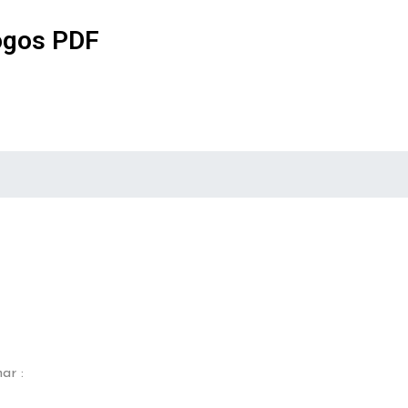
ogos PDF
ar :