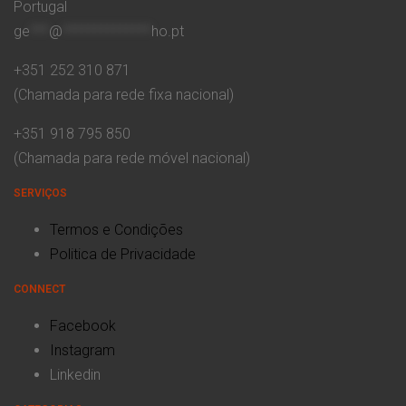
Portugal
ge
***
@
**************
ho.pt
+351 252 310 871
(Chamada para rede fixa nacional)
+351 918 795 850
(Chamada para rede móvel nacional)
SERVIÇOS
Termos e Condições
Politica de Privacidade
CONNECT
Facebook
Instagram
Linkedin