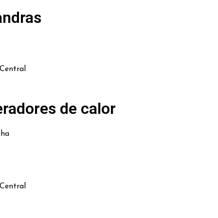
andras
Central
radores de calor
nha
Central