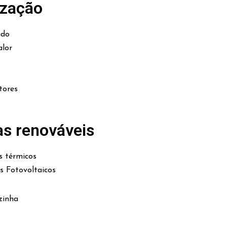
ização
ado
lor
tores
as renováveis
s térmicos
es Fotovoltaicos
zinha