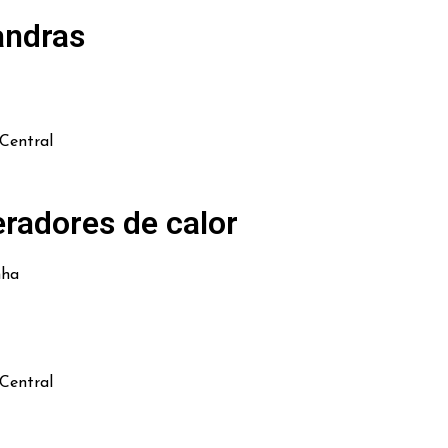
andras
Central
radores de calor
nha
Central