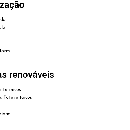
ização
ado
lor
tores
as renováveis
s térmicos
es Fotovoltaicos
zinha