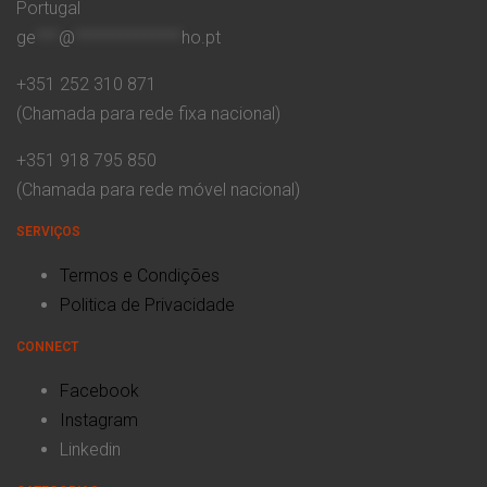
Portugal
ge
***
@
**************
ho.pt
+351 252 310 871
(Chamada para rede fixa nacional)
+351 918 795 850
(Chamada para rede móvel nacional)
SERVIÇOS
Termos e Condições
Politica de Privacidade
CONNECT
Facebook
Instagram
Linkedin