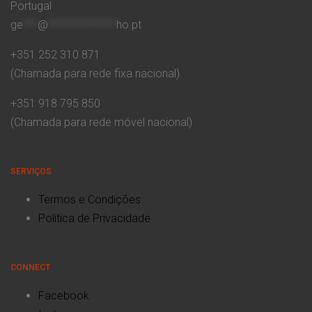
Portugal
ge
***
@
**************
ho.pt
+351 252 310 871
(Chamada para rede fixa nacional)
+351 918 795 850
(Chamada para rede móvel nacional)
SERVIÇOS
Termos e Condições
Politica de Privacidade
CONNECT
Facebook