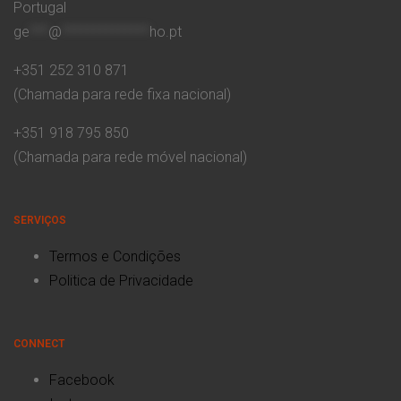
Portugal
ge
***
@
**************
ho.pt
+351 252 310 871
(Chamada para rede fixa nacional)
+351 918 795 850
(Chamada para rede móvel nacional)
SERVIÇOS
Termos e Condições
Politica de Privacidade
CONNECT
Facebook