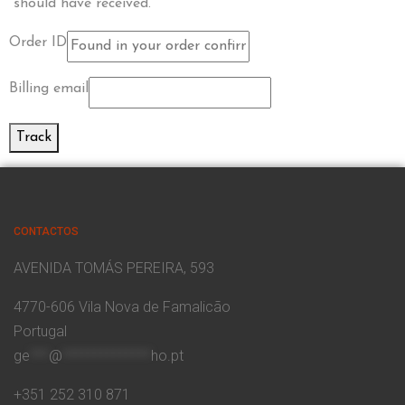
should have received.
Order ID
Billing email
Track
CONTACTOS
AVENIDA TOMÁS PEREIRA, 593
4770-606 Vila Nova de Famalicão
Portugal
ge
***
@
**************
ho.pt
+351 252 310 871