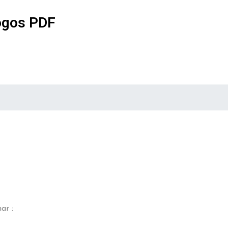
ogos PDF
ar :