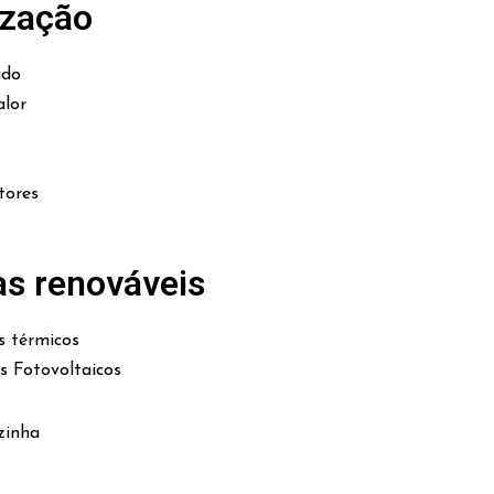
ização
ado
lor
tores
as renováveis
s térmicos
es Fotovoltaicos
zinha