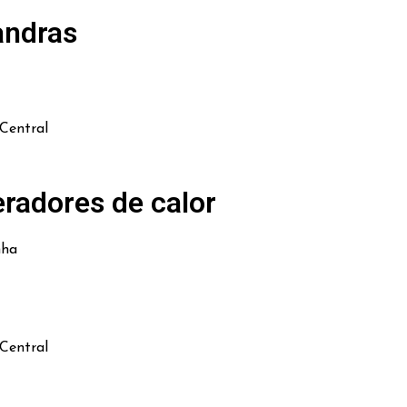
andras
Central
radores de calor
nha
Central