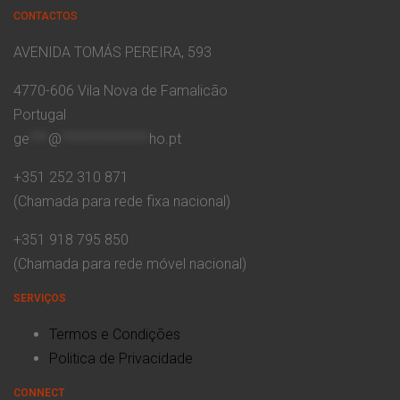
CONTACTOS
AVENIDA TOMÁS PEREIRA, 593
4770-606 Vila Nova de Famalicão
Portugal
ge
***
@
**************
ho.pt
+351 252 310 871
(Chamada para rede fixa nacional)
+351 918 795 850
(Chamada para rede móvel nacional)
SERVIÇOS
Termos e Condições
Politica de Privacidade
CONNECT