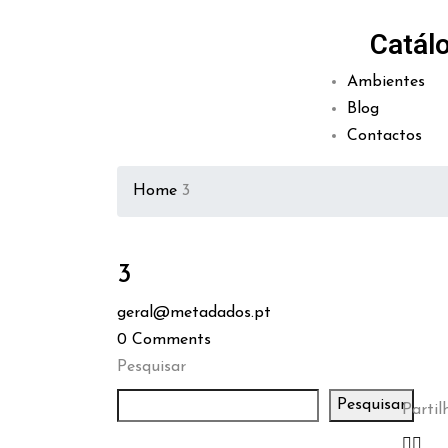
Catál
Ambientes
Blog
Contactos
Home
3
3
geral@metadados.pt
0
Comments
Pesquisar
Pesquisar
Partilh