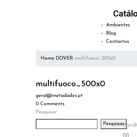
Catál
Ambientes
Blog
Contactos
Home
DOVER
multifuoco_500x0
multifuoco_500x0
geral@metadados.pt
0
Comments
Pesquisar
Pesquisar
Partilh