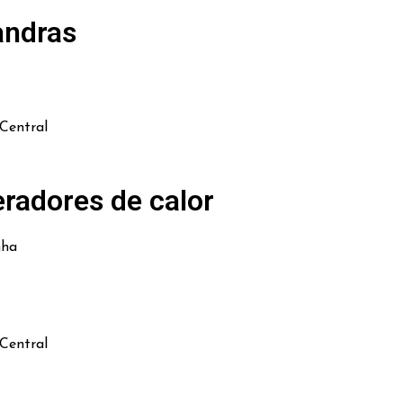
andras
Central
radores de calor
nha
Central