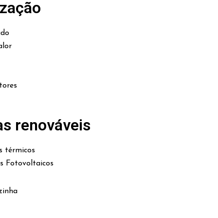
ização
ado
lor
tores
as renováveis
s térmicos
es Fotovoltaicos
zinha