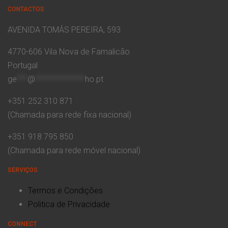
CONTACTOS
AVENIDA TOMÁS PEREIRA, 593
4770-606 Vila Nova de Famalicão
Portugal
ge
***
@
**************
ho.pt
+351 252 310 871
(Chamada para rede fixa nacional)
+351 918 795 850
(Chamada para rede móvel nacional)
SERVIÇOS
Termos e Condições
Politica de Privacidade
CONNECT