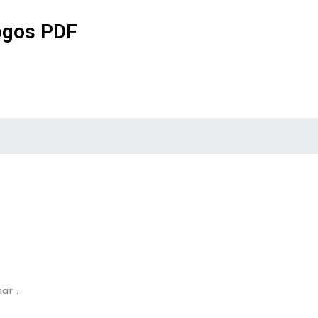
ogos PDF
ar :