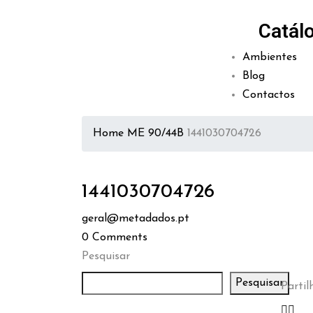
Catál
Ambientes
Blog
Contactos
Home
ME 90/44B
1441030704726
1441030704726
geral@metadados.pt
0
Comments
Pesquisar
Pesquisar
Partilh