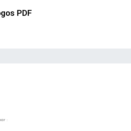
ogos PDF
ar :