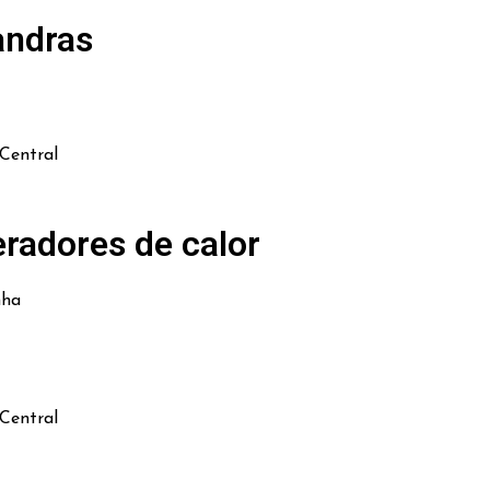
andras
Central
radores de calor
nha
Central