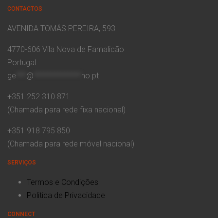
CONTACTOS
AVENIDA TOMÁS PEREIRA, 593
4770-606 Vila Nova de Famalicão
Portugal
ge
***
@
**************
ho.pt
+351 252 310 871
(Chamada para rede fixa nacional)
+351 918 795 850
(Chamada para rede móvel nacional)
SERVIÇOS
Termos e Condições
Politica de Privacidade
CONNECT