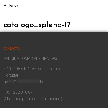
Anterior
catalogo_splend-17
CONTACTOS
AVENIDA TOMÁS PEREIRA, 593
4770-606 Vila Nova de Famalicão
Portugal
ge
***
@
**************
ho.pt
+351 252 310 871
(Chamada para rede fixa nacional)