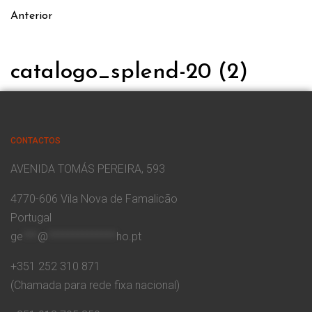
Anterior
catalogo_splend-20 (2)
CONTACTOS
AVENIDA TOMÁS PEREIRA, 593
4770-606 Vila Nova de Famalicão
Portugal
ge
***
@
**************
ho.pt
+351 252 310 871
(Chamada para rede fixa nacional)