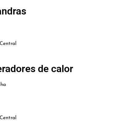
andras
Central
radores de calor
nha
Central