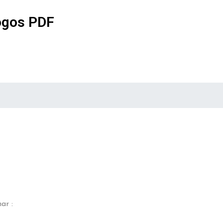
ogos PDF
ar :