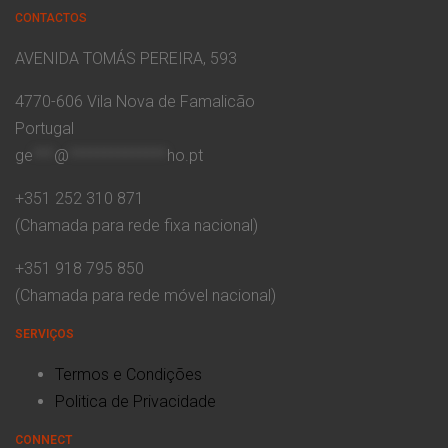
CONTACTOS
AVENIDA TOMÁS PEREIRA, 593
4770-606 Vila Nova de Famalicão
Portugal
ge
***
@
**************
ho.pt
+351 252 310 871
(Chamada para rede fixa nacional)
+351 918 795 850
(Chamada para rede móvel nacional)
SERVIÇOS
Termos e Condições
Politica de Privacidade
CONNECT