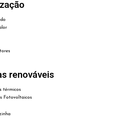
ização
ado
lor
tores
as renováveis
s térmicos
es Fotovoltaicos
zinha