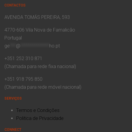
CONTACTOS
AVENIDA TOMÁS PEREIRA, 593
4770-606 Vila Nova de Famalicão
Portugal
ge
***
@
**************
ho.pt
+351 252 310 871
(Chamada para rede fixa nacional)
+351 918 795 850
(Chamada para rede móvel nacional)
SERVIÇOS
Termos e Condições
Politica de Privacidade
CONNECT