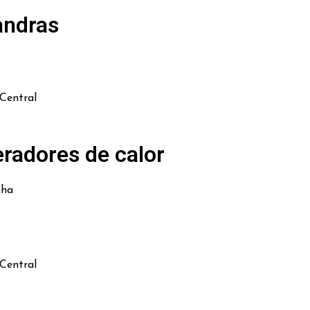
andras
Central
radores de calor
nha
Central