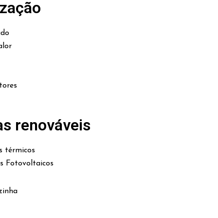
ização
ado
lor
tores
as renováveis
s térmicos
es Fotovoltaicos
zinha