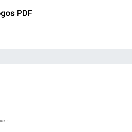
ogos PDF
ar :