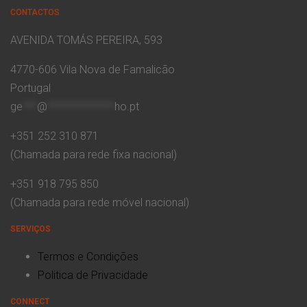
CONTACTOS
AVENIDA TOMÁS PEREIRA, 593
4770-606 Vila Nova de Famalicão
Portugal
ge
***
@
**************
ho.pt
+351 252 310 871
(Chamada para rede fixa nacional)
+351 918 795 850
(Chamada para rede móvel nacional)
SERVIÇOS
Termos e Condições
Politica de Privacidade
CONNECT