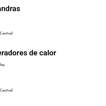
andras
Central
radores de calor
nha
Central