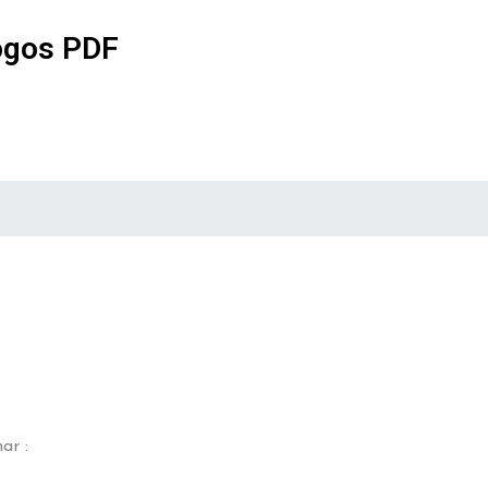
ogos PDF
ar :