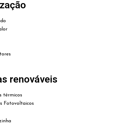
ização
ado
lor
tores
as renováveis
s térmicos
es Fotovoltaicos
zinha