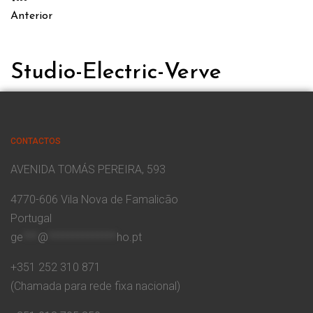
Anterior
Studio-Electric-Verve
CONTACTOS
AVENIDA TOMÁS PEREIRA, 593
4770-606 Vila Nova de Famalicão
Portugal
ge
***
@
**************
ho.pt
+351 252 310 871
(Chamada para rede fixa nacional)