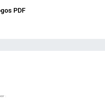
ogos PDF
ar :