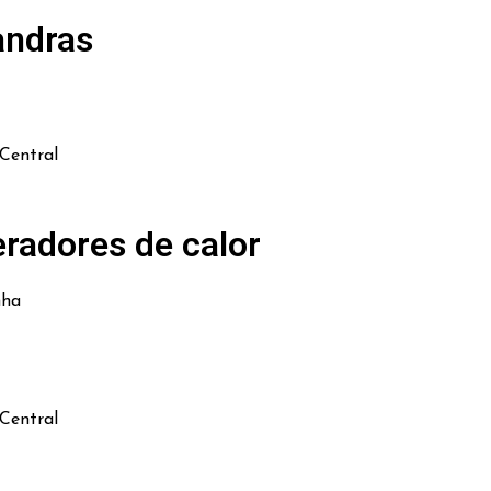
andras
Central
radores de calor
nha
Central