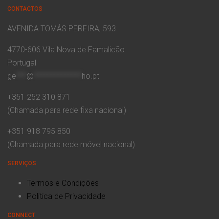
CONTACTOS
AVENIDA TOMÁS PEREIRA, 593
4770-606 Vila Nova de Famalicão
Portugal
ge
***
@
**************
ho.pt
+351 252 310 871
(Chamada para rede fixa nacional)
+351 918 795 850
(Chamada para rede móvel nacional)
SERVIÇOS
Termos e Condições
Politica de Privacidade
CONNECT