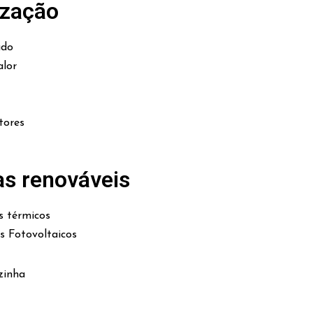
ização
ado
lor
tores
as renováveis
s térmicos
es Fotovoltaicos
zinha